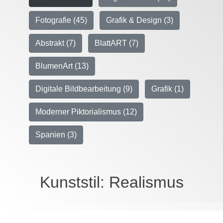
Fotografie (45)
Grafik & Design (3)
Abstrakt (7)
BlattART (7)
BlumenArt (13)
Digitale Bildbearbeitung (9)
Grafik (1)
Moderner Piktorialismus (12)
Spanien (3)
Kunststil:
Realismus